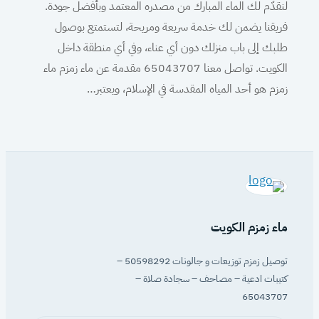
لنقدّم لك الماء المبارك من مصدره المعتمد وبأفضل جودة.
فريقنا يضمن لك خدمة سريعة ومريحة، لتستمتع بوصول
طلبك إلى باب منزلك دون أي عناء، وفي أي منطقة داخل
الكويت. تواصل معنا 65043707 مقدمة عن ماء زمزم ماء
زمزم هو أحد المياه المقدسة في الإسلام، ويعتبر…
ماء زمزم الكويت
توصيل زمزم توزيعات و جالونات 50598292 –
كتيبات ادعية – مصاحف – سجادة صلاة –
65043707