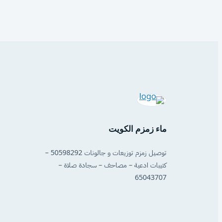
ماء زمزم الكويت
توصيل زمزم توزيعات و جالونات 50598292 –
كتيبات ادعية – مصاحف – سجادة صلاة –
65043707