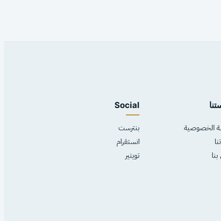
تنا
Social
ة الخصوصية
بنترست
نا
انستقرام
بنا
تويتير