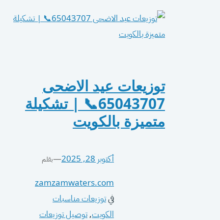
توزيعات عيد الاضحى
65043707📞 | تشكيلة
متميزة بالكويت
أكتوبر 28, 2025
—
بقلم
zamzamwaters.com
في
توزيعات مناسبات
الكويت
, 
توصيل توزيعات