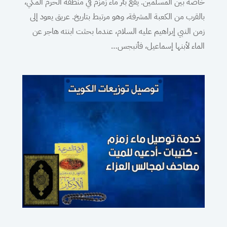
خاصة بين المسلمين. يقع بئر ماء زمزم في منطقة الحرم المكي،
بالقرب من الكعبة المشرفة، وهو مرتبط بتاريخ. عريق يعود إلى
زمن النبي إبراهيم عليه السلام، عندما بحثت ابنته هاجر عن
الماء لأبنها إسماعيل، فأنبجس…