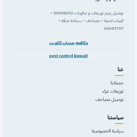
توصيل زمزم توزيعات و جالونات 50598292 –
كتيبات ادعية – مصاحف – سجادة صلاة –
65043707
مكافحة حشرات الكويت
pest control kuwait
عنا
خدماتنا
توزيعات عزاء
توصيل مصاحف
سياستنا
سياسة الخصوصية